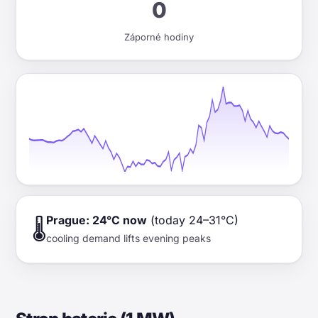
0
Záporné hodiny
Prague: 24°C now
(today 24–31°C)
🌡️
cooling demand lifts evening peaks