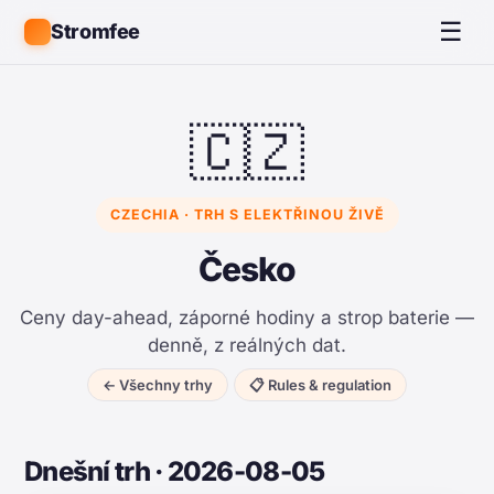
☰
Stromfee
🇨🇿
CZECHIA · TRH S ELEKTŘINOU ŽIVĚ
Česko
Ceny day-ahead, záporné hodiny a strop baterie —
denně, z reálných dat.
← Všechny trhy
📋 Rules & regulation
Dnešní trh · 2026-08-05