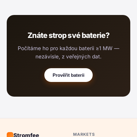
Znáte strop své baterie?
Počítáme ho pro každou baterii ≥1 MW —
nezávisle, z veřejných dat.
Prověřit baterii
MARKETS
Stromfee